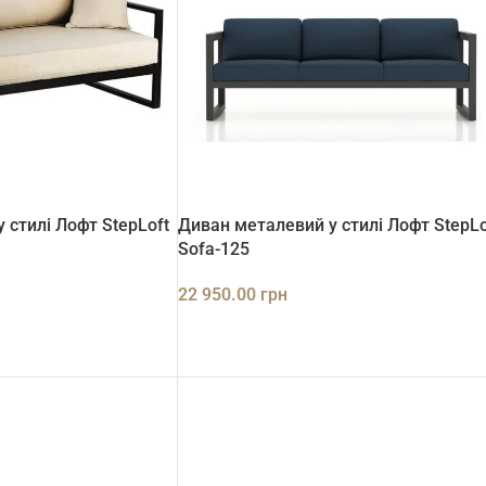
 стилі Лофт StepLoft
Диван металевий у стилі Лофт StepLo
Sofa-125
22 950.00
грн
ДОДАТИ В КОШИК