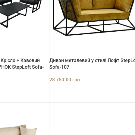
Крісло + Кавовий
Диван металевий у стилі Лофт StepLo
ОК StepLoft Sofa-
Sofa-107
28 750.00
грн
ДОДАТИ В КОШИК