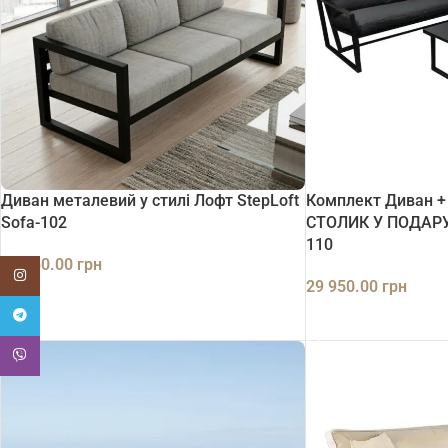
Диван металевий у стилі Лофт StepLoft
Комплект Диван + 
Sofa-102
СТОЛИК У ПОДАРУН
110
19 950.00
грн
Instagram
29 950.00
грн
ДОДАТИ В КОШИК
Telegram
ДОДАТИ В КОШИК
Viber