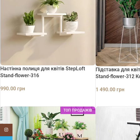
Настінна полиця для квітів StepLoft
Підставка для кві
Stand-flower-316
Stand-flower-312 
990.00
грн
1 490.00
грн
ДОДАТИ В КОШИК
ДОДАТИ В КОШИК
ТОП ПРОДАЖІВ
Instagram