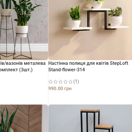
тів/вазонів металева
Настінна полиця для квітів StepLoft
Комплект (3шт.)
Stand-flower-314
(1)
990.00
грн
ДОДАТИ В КОШИК