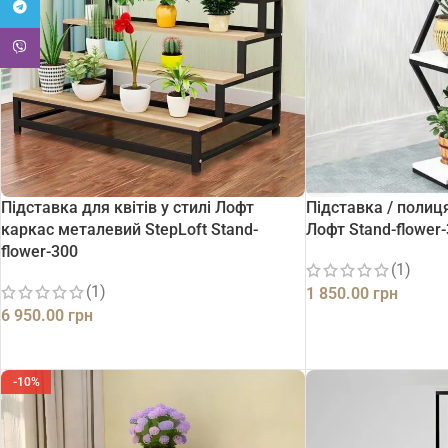
Telegram
Viber
Підставка для квітів у стилі Лофт
Підставка / полиця
каркас металевий StepLoft Stand-
Лофт Stand-flower
flower-300
(1)
(1)
1 850.00
грн
6 950.00
грн
ДОДАТИ В КОШИК
ДОДАТИ В КОШИК
-10%