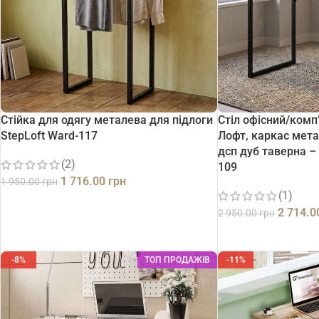
Стійка для одягу металева для підлоги
Стіл офісний/комп
StepLoft Ward-117
Лофт, каркас мета
дсп дуб таверна – 
(2)
109
1 716.00
грн
1 950.00
грн
(1)
ДОДАТИ В КОШИК
2 714.
2 950.00
грн
ДОДАТИ В КОШИК
-8%
ТОП ПРОДАЖІВ
-11%