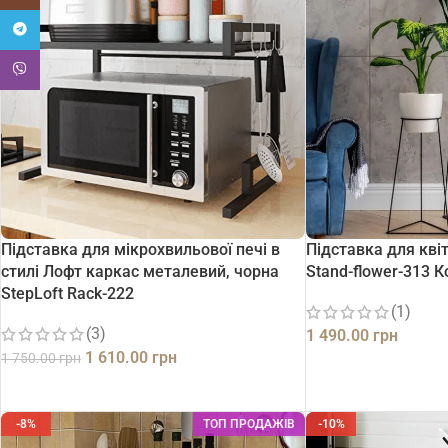
Telegram
Viber
Підставка для мікрохвильової печі в
Підставка для кві
стилі Лофт каркас металевий, чорна
Stand-flower-313 
StepLoft Rack-222
(1)
(3)
1 490.00
грн
1 610.00
грн
1 750.00
грн
ДОДАТИ В КОШИК
ДОДАТИ В КОШИК
-8%
ТОП ПРОДАЖІВ
-10%