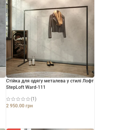
Стійка для одягу металева у стилі Лофт
StepLoft Ward-111
(1)
2 950.00
грн
ДОДАТИ В КОШИК