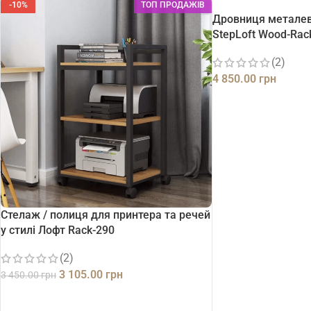
-10%
ТОП ПРОДАЖІВ
Дровниця металев
StepLoft Wood-Rac
(2)
4 850.00
грн
ДОДАТИ В КОШИК
Стелаж / полиця для принтера та речей
у стилі Лофт Rack-290
(2)
3 105.00
грн
3 450.00
грн
ДОДАТИ В КОШИК