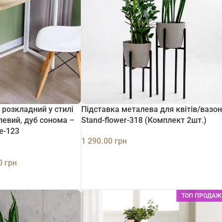
 розкладний у стилі
Підставка металева для квітів/вазон
левий, дуб сонома –
Stand-flower-318 (Комплект 2шт.)
e-123
1 290.00
грн
ДОДАТИ В КОШИК
00
грн
ТОП ПРОДАЖ