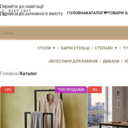
Перейти до навігації
ГОЛОВНА
КАТАЛОГ
💸ТОВАРИ 
Перейти до основного вмісту
СТОЛИ ▼
БАРНІ СТІЛЬЦІ
СТЕЛАЖІ ▼
Т
Закрити
АКСЕСУАРИ ДЛЯ КАМІНІВ
ДИВАНИ
К
Головна
/
Каталог
-12%
ТОП ПРОДАЖІВ
-8%