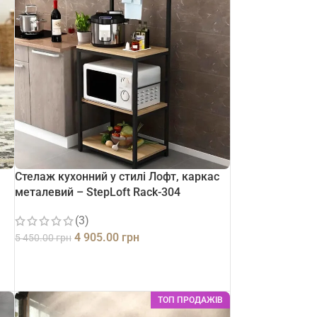
Стелаж кухонний у стилі Лофт, каркас
металевий – StepLoft Rack-304
(3)
4 905.00
грн
5 450.00
грн
ДОДАТИ В КОШИК
ТОП ПРОДАЖІВ