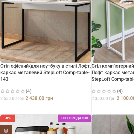
Стіл офісний/для ноутбуку в стилі Лофт,
Стіл комп’ютерний
каркас металевий StepLoft Comp-table-
Лофт каркас мета
143
StepLoft Comp-tabl
(4)
(4)
2 438.00
грн
2 100.
2 650.00
грн
2 350.00
грн
ДОДАТИ В КОШИК
ДОДАТИ В КОШИК
-8%
ТОП ПРОДАЖІВ
Instagram