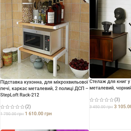
Стелаж для книг у
Підставка кухонна, для мікрохвильової
металевий, чорний
печі, каркас металевий, 2 полиці ДСП –
StepLoft Rack-212
(3)
3 105.
(2)
3 450.00
грн
1 610.00
грн
1 750.00
грн
ДОДАТИ В КОШИК
ДОДАТИ В КОШИК