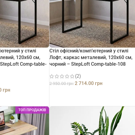
’ютерний у стилі
Стіл офісний/комп’ютерний у стилі
левий, 120х60 см,
Лофт, каркас металевий, 120х60 см,
StepLoft Comp-table-
чорний – StepLoft Comp-table-108
(2)
2 714.00
грн
2 950.00
грн
00
грн
ДОДАТИ В КОШИК
ТОП ПРОДАЖІВ