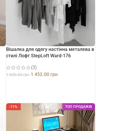
Вішалка для одягу настінна металева в
стилі Лофт StepLoft Ward-176
(3)
1 452.00
грн
1 650.00
грн
ДОДАТИ В КОШИК
-11%
ТОП ПРОДАЖІВ