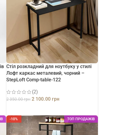
ів
Стіл розкладний для ноутбуку у стилі
Лофт каркас металевий, чорний –
StepLoft Comp-table-122
(2)
2 100.00
грн
2 350.00
грн
ДОДАТИ В КОШИК
ІВ
-10%
ТОП ПРОДАЖІВ