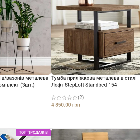
тів/вазонів металева
Тумба приліжкова металева в стилі
Комплект (3шт.)
Лофт StepLoft Standbed-154
(2)
4 850.00
грн
ДОДАТИ В КОШИК
ТОП ПРОДАЖІВ