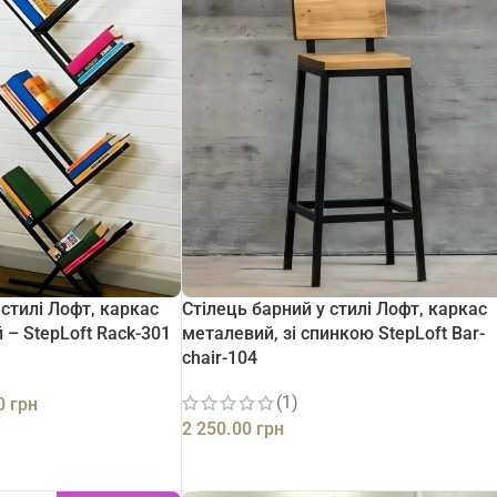
 стилі Лофт, каркас
Стілець барний у стилі Лофт, каркас
 – StepLoft Rack-301
металевий, зі спинкою StepLoft Bar-
chair-104
(1)
00
грн
2 250.00
грн
ДОДАТИ В КОШИК