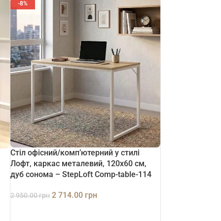
-8%
Стіл офісний/комп’ютерний у стилі
Лофт, каркас металевий, 120х60 см,
дуб сонома – StepLoft Comp-table-114
2 714.00
грн
2 950.00
грн
ДОДАТИ В КОШИК