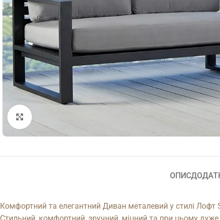
Натисніть, щоб збільшити
ОПИС
ДОДАТ
Комфортний та елегантний Диван металевий у стилі Лофт S
Стильний, комфортний, зручний, міцний та при цьому дуже 