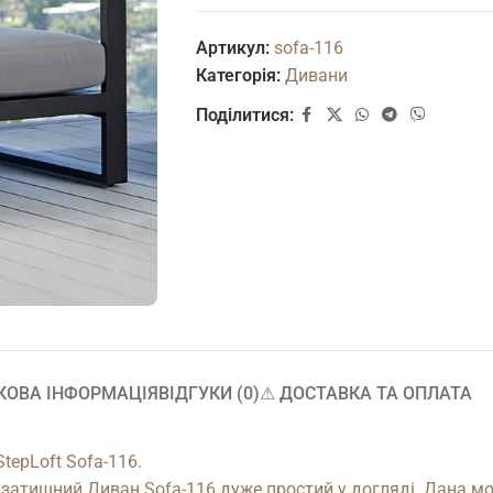
Артикул:
sofa-116
Категорія:
Дивани
Поділитися:
КОВА ІНФОРМАЦІЯ
ВІДГУКИ (0)
⚠︎ ДОСТАВКА ТА ОПЛАТА
tepLoft Sofa-116.
затишний Диван Sofa-116 дуже простий у догляді. Дана мод