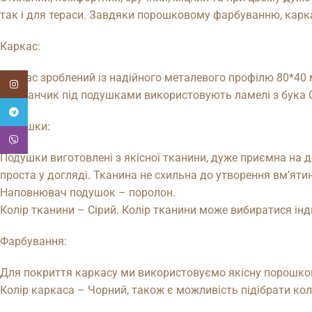
так і для тераси. Завдяки порошковому фарбуванню, карка
Каркас:
Каркас зроблений із надійного металевого профілю 80*40 
Instagram
майданчик під подушками використовують ламелі з бука С
Telegram
Подушки:
Viber
Подушки виготовлені з якісної тканини, дуже приємна на 
проста у догляді. Тканина не схильна до утворення вм’ятин
Наповнювач подушок – поролон.
Колір тканини – Сірий. Колір тканини може вибиратися інд
Фарбування:
Для покриття каркасу ми використовуємо якісну порошкову 
Колір каркаса – Чорний, також є можливість підібрати колі