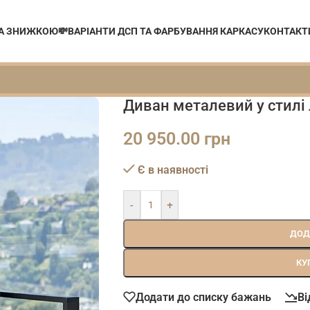
ЗА ЗНИЖКОЮ💸
ВАРІАНТИ ДСП ТА ФАРБУВАННЯ КАРКАСУ
КОНТАКТ
Диван металевий у стилі 
20 950.00
грн
Є в наявності
-
+
ДОД
КУ
Додати до списку бажань
Ві