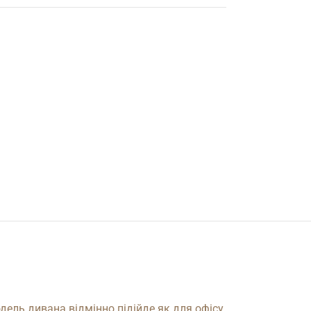
ель дивана відмінно підійде як для офісу,