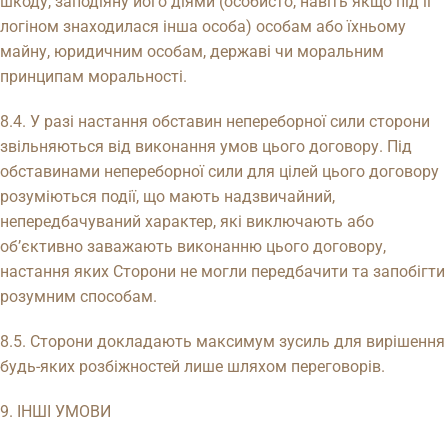
шкоду, заподіяну його діями (особисто, навіть якщо під її
логіном знаходилася інша особа) особам або їхньому
майну, юридичним особам, державі чи моральним
принципам моральності.
8.4. У разі настання обставин непереборної сили сторони
звільняються від виконання умов цього договору. Під
обставинами непереборної сили для цілей цього договору
розуміються події, що мають надзвичайний,
непередбачуваний характер, які виключають або
об’єктивно заважають виконанню цього договору,
настання яких Сторони не могли передбачити та запобігти
розумним способам.
8.5. Сторони докладають максимум зусиль для вирішення
будь-яких розбіжностей лише шляхом переговорів.
9. ІНШІ УМОВИ