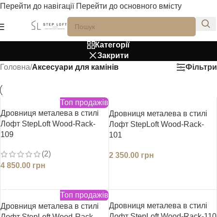
Перейти до навігації
Перейти до основного вмісту
Категорії
Закрити
Фільтри
Головна
/
Аксесуари для камінів
Топ продажів
Дровниця металева в стилі
Дровниця металева в стилі
Лофт StepLoft Wood-Rack-
Лофт StepLoft Wood-Rack-
109
101
(2)
2 350.00
грн
4 850.00
грн
ДОДАТИ В КОШИК
ДОДАТИ В КОШИК
Топ продажів
Дровниця металева в стилі
Дровниця металева в стилі
Лофт StepLoft Wood-Rack-110
Лофт StepLoft Wood-Rack-