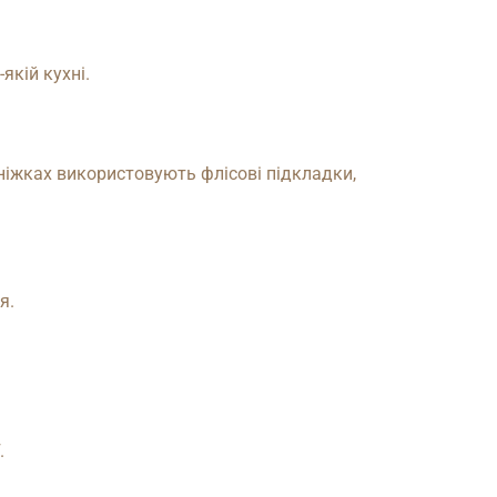
якій кухні.
 ніжках використовують флісові підкладки,
я.
.