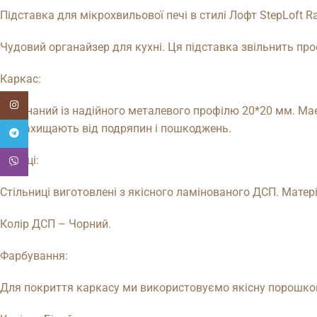
Підставка для мікрохвильової печі в стилі Лофт StepLoft R
Чудовий органайзер для кухні. Ця підставка звільнить прос
Каркас:
Instagram
Виконаний із надійного металевого профілю 20*20 мм. Має
які захищають від подряпин і пошкоджень.
Telegram
Полиці:
Viber
Стільниці виготовлені з якісного ламінованого ДСП. Матері
Колір ДСП – Чорний.
Фарбування:
Для покриття каркасу ми використовуємо якісну порошкову 