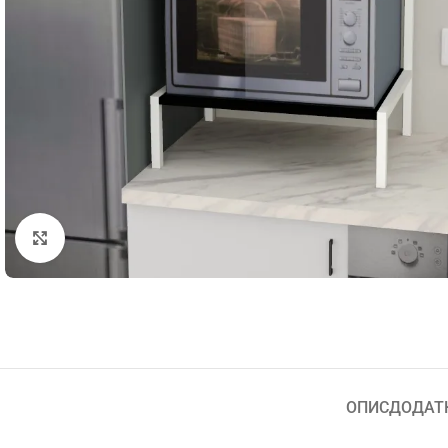
Натисніть, щоб збільшити
ОПИС
ДОДАТ