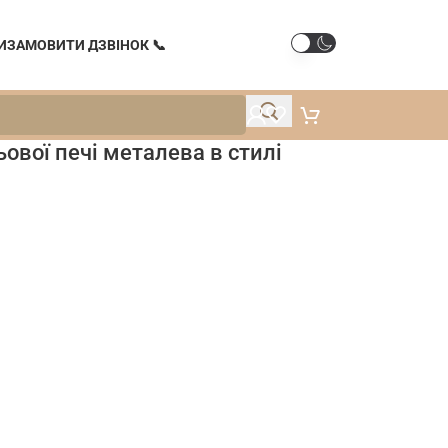
И
ЗАМОВИТИ ДЗВІНОК 📞
ової печі металева в стилі