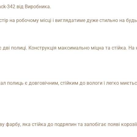
ack-342 від Виробника.
тір на робочому місці і виглядатиме дуже стильно на будь-
 дві полиці. Конструкція максимально міцна та стійка. На
ал полиць є довговічним, стійким до вологи і легко миєтьс
фарбу, яка стійка до подряпин та запобігає появі корозії