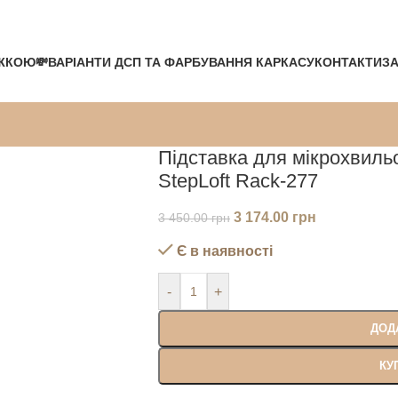
ЖКОЮ💸
ВАРІАНТИ ДСП ТА ФАРБУВАННЯ КАРКАСУ
КОНТАКТИ
ЗА
Підставка для мікрохвильов
StepLoft Rack-277
3 174.00
грн
3 450.00
грн
Є в наявності
-
+
ДОД
КУ