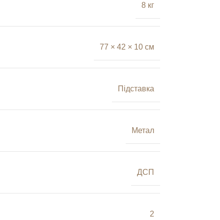
8 кг
77 × 42 × 10 см
Підставка
Метал
ДСП
2