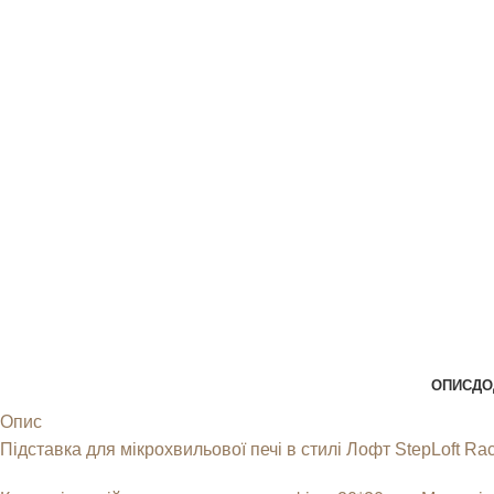
ОПИС
ДО
Опис
Підставка для мікрохвильової печі в стилі Лофт StepLoft Ra