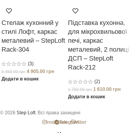
Стелаж кухонний у
Підставка кухонна,
стилі Лофт, каркас
для мікрохвильової
металевий – StepLoft
печі, каркас
Rack-304
металевий, 2 полиці
ДСП – StepLoft
(3)
Rack-212
4 905.00
грн
5 450.00
грн
Додати в кошик
(2)
1 610.00
грн
1 750.00
грн
Додати в кошик
© 2026
Step Loft
. Всі права захищені
Instagram
Telegram
Viber