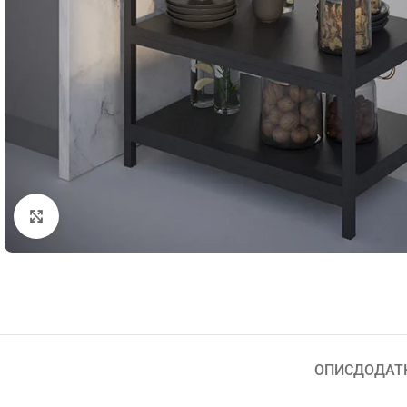
Натисніть, щоб збільшити
ОПИС
ДОДАТ