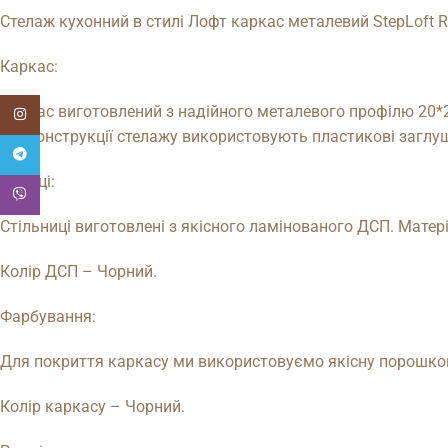
Стелаж кухонний в стилі Лофт каркас металевий StepLoft R
Каркас:
Каркас виготовлений з надійного металевого профілю 20*2
Instagram
від конструкції стелажу використовують пластикові заглу
Telegram
Полиці:
Viber
Стільниці виготовлені з якісного ламінованого ДСП. Матер
Колір ДСП – Чорний.
Фарбування:
Для покриття каркасу ми використовуємо якісну порошкову 
Колір каркасу – Чорний.