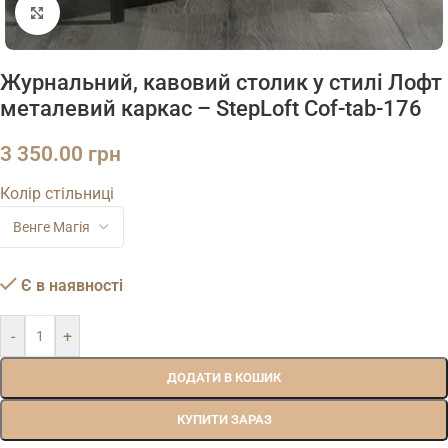
Натисніть, щоб збільшити
Журнальний, кавовий столик у стилі Лофт
металевий каркас – StepLoft Cof-tab-176
3 350.00
грн
Колір стільниці
Є в наявності
-
+
ДОДАТИ В КОШИК
КУПИТИ ЗАРАЗ