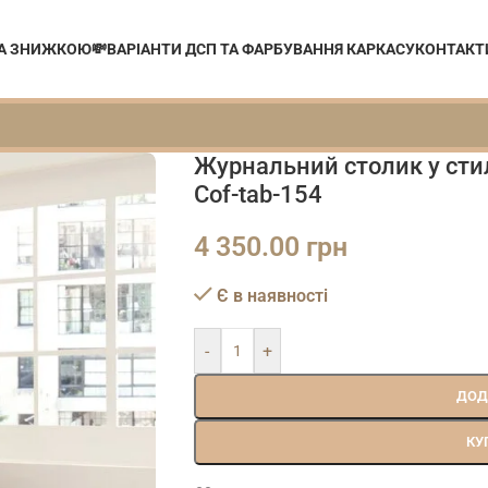
ЗА ЗНИЖКОЮ💸
ВАРІАНТИ ДСП ТА ФАРБУВАННЯ КАРКАСУ
КОНТАКТ
Журнальний столик у стил
Cof-tab-154
4 350.00
грн
Є в наявності
-
+
ДОД
КУ