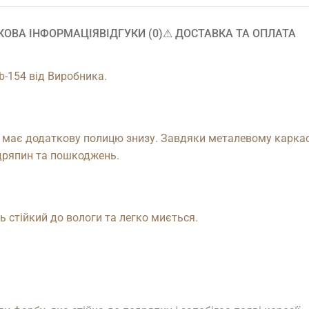
КОВА ІНФОРМАЦІЯ
ВІДГУКИ (0)
⚠︎ ДОСТАВКА ТА ОПЛАТА
b-154 від Виробника.
має додаткову полицю знизу. Завдяки металевому каркасу 
подряпин та пошкоджень.
ь стійкий до вологи та легко миється.