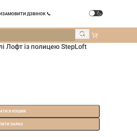
И
ЗАМОВИТИ ДЗВІНОК 📞
і Лофт із полицею StepLoft
АТИ В КОШИК
ПИТИ ЗАРАЗ