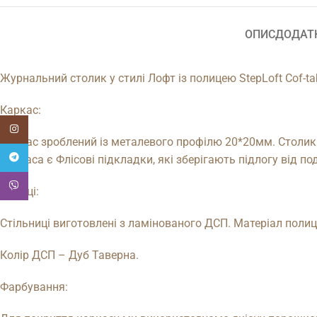
ОПИС
ДОДАТ
Журнальний столик у стилі Лофт із полицею StepLoft Cof-ta
Каркас:
Instagram
Каркас зроблений із металевого профілю 20*20мм. Столик 
Telegram
каркаса є Флісові підкладки, які зберігають підлогу від 
Viber
Полиці:
Стільниці виготовлені з ламінованого ДСП. Матеріал полиц
Колір ДСП – Дуб Таверна.
Фарбування: