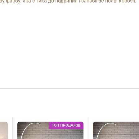
фарбу, яка стійка до подряпин і запобігає появі корозії.
ТОП ПРОДАЖІВ