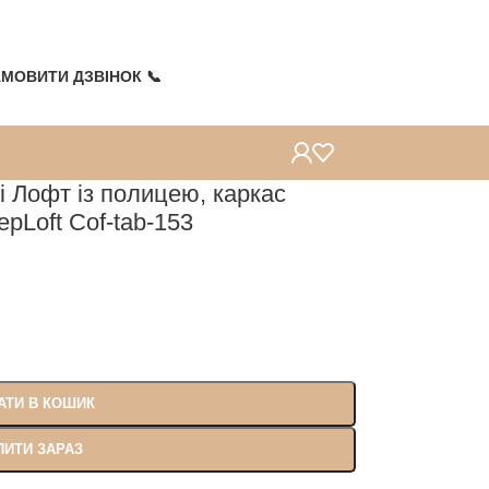
Топ продажів
Топ продажів
Топ продажів
Топ продажів
МОВИТИ ДЗВІНОК 📞
і Лофт із полицею, каркас
epLoft Cof-tab-153
АТИ В КОШИК
ПИТИ ЗАРАЗ