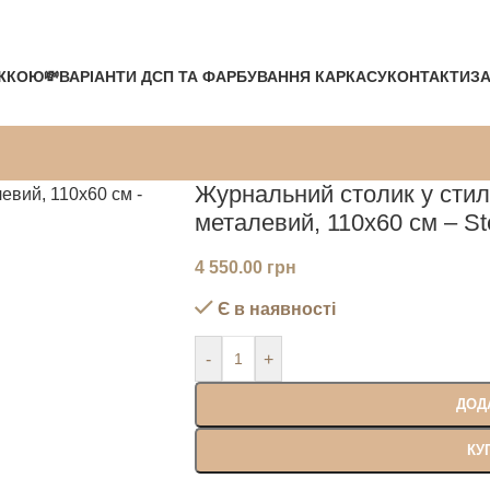
ЖКОЮ💸
ВАРІАНТИ ДСП ТА ФАРБУВАННЯ КАРКАСУ
КОНТАКТИ
ЗА
Журнальний столик у стил
металевий, 110х60 см – St
4 550.00
грн
Є в наявності
-
+
ДОД
КУ