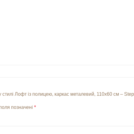
стилі Лофт із полицею, каркас металевий, 110х60 см – StepL
 поля позначені
*