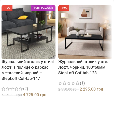
-10%
ТОП ПРОДАЖІВ
-10%
Журнальний столик у стилі
Журнальний столик у стилі
Лофт із полицею каркас
Лофт, чорний, 100*60мм |
металевий, чорний –
StepLoft Cof-tab-123
StepLoft Cof-tab-147
(1)
(2)
2 295.00
грн
2 550.00
грн
4 725.00
грн
5 250.00
грн
ДОДАТИ В КОШИК
ДОДАТИ В КОШИК