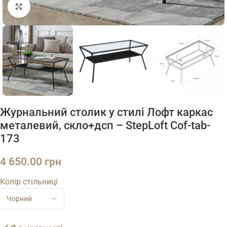
Натисніть, щоб збільшити
Журнальний столик у стилі Лофт каркас
металевий, скло+дсп – StepLoft Cof-tab-
173
4 650.00
грн
Колір стільниці