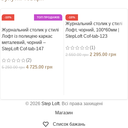
-10%
ТОП ПРОДАЖІВ
-10%
Журнальний столик у стилі
Журнальний столик у стилі
Лофт, чорний, 100*60мм |
Лофт із полицею каркас
StepLoft Cof-tab-123
металевий, чорний –
(1)
StepLoft Cof-tab-147
2 295.00
грн
2 550.00
грн
(2)
ДОДАТИ В КОШИК
4 725.00
грн
5 250.00
грн
ДОДАТИ В КОШИК
© 2026
Step Loft
. Всі права захищені
Магазин
Список бажань