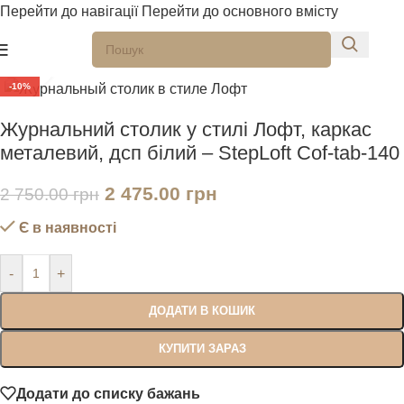
Перейти до навігації
Перейти до основного вмісту
Натисніть, щоб збільшити
-10%
Журнальний столик у стилі Лофт, каркас
металевий, дсп білий – StepLoft Cof-tab-140
2 475.00
грн
2 750.00
грн
Є в наявності
-
+
ДОДАТИ В КОШИК
КУПИТИ ЗАРАЗ
Додати до списку бажань