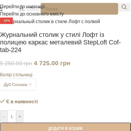
Перейти до навігації
Перейти до основного вмісту
Натисніть, щоб збільшити
-10%
Журнальний столик у стилі Лофт із
полицею каркас металевий StepLoft Cof-
tab-224
4 725.00
грн
5 250.00
грн
Колір стільниці
Є в наявності
-
+
ДОДАТИ В КОШИК