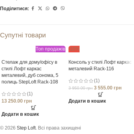
Поділитися:
Супутні товари
Топ продажів
-10%
Стелаж для дому/офісу в
Консоль у стилі Лофт каркас
стилі Лофт каркас
металевий Rack-116
металевий, дуб сонома, 5
(1)
полиць StepLoft Rack-108
3 555.00
грн
3 950.00
грн
(1)
13 250.00
грн
Додати в кошик
Додати в кошик
© 2026
Step Loft
. Всі права захищені