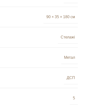
90 × 35 × 180 см
Стелажі
Метал
ДСП
5