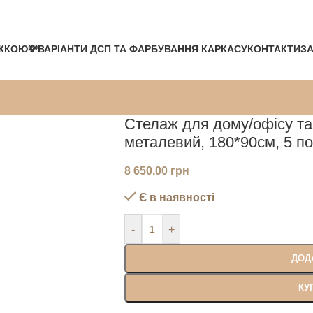
ЖКОЮ💸
ВАРІАНТИ ДСП ТА ФАРБУВАННЯ КАРКАСУ
КОНТАКТИ
ЗА
Стелаж для дому/офісу та 
металевий, 180*90см, 5 по
8 650.00
грн
Є в наявності
-
+
ДОД
КУ