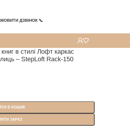
Топ продажів
Топ продажів
Топ продажів
Топ продажів
МОВИТИ ДЗВІНОК 📞
книг в стилі Лофт каркас
лиць – StepLoft Rack-150
АТИ В КОШИК
ПИТИ ЗАРАЗ