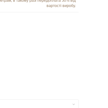
трам‚ в такому разі передоплата 50% від
вартості виробу.