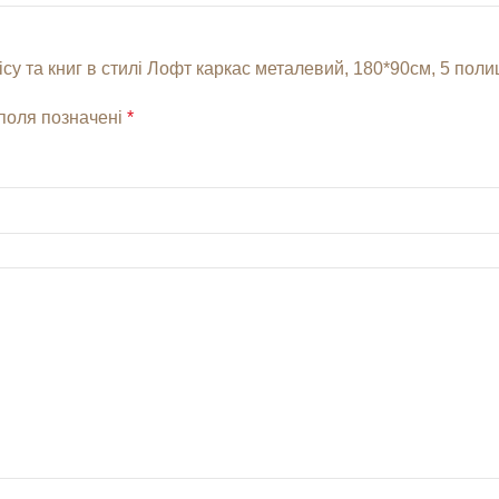
у та книг в стилі Лофт каркас металевий, 180*90см, 5 полиц
 поля позначені
*