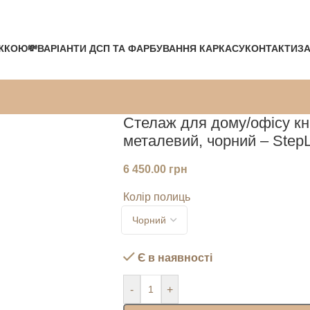
ЖКОЮ💸
ВАРІАНТИ ДСП ТА ФАРБУВАННЯ КАРКАСУ
КОНТАКТИ
ЗА
Стелаж для дому/офісу кн
металевий, чорний – StepL
6 450.00
грн
Колір полиць
Є в наявності
-
+