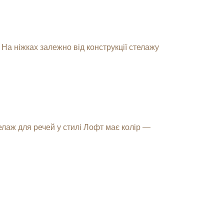
 На ніжках залежно від конструкції стелажу
елаж для речей у стилі Лофт має колір —