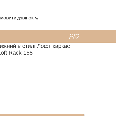
Топ продажів
Топ продажів
Топ продажів
Топ продажів
МОВИТИ ДЗВІНОК 📞
ижний в стилі Лофт каркас
oft Rack-158