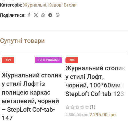
Категорія:
Журнальні, Кавові Столи
Поділитися:
Супутні товари
-10%
ТОП ПРОДАЖІВ
-10%
Журнальний столик
Журнальний столик
у стилі Лофт,
у стилі Лофт із
чорний, 100*60мм |
полицею каркас
StepLoft Cof-tab-123
металевий, чорний
(1)
– StepLoft Cof-tab-
2 295.00
грн
2 550.00
грн
147
ДОДАТИ В КОШИК