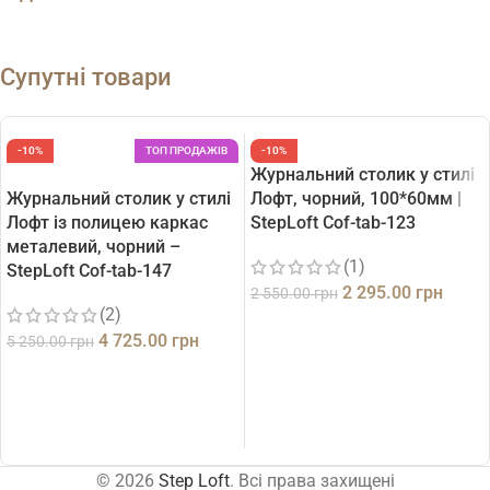
Супутні товари
-10%
ТОП ПРОДАЖІВ
-10%
Журнальний столик у стилі
Журнальний столик у стилі
Лофт, чорний, 100*60мм |
Лофт із полицею каркас
StepLoft Cof-tab-123
металевий, чорний –
(1)
StepLoft Cof-tab-147
2 295.00
грн
2 550.00
грн
(2)
ДОДАТИ В КОШИК
4 725.00
грн
5 250.00
грн
ДОДАТИ В КОШИК
© 2026
Step Loft
. Всі права захищені