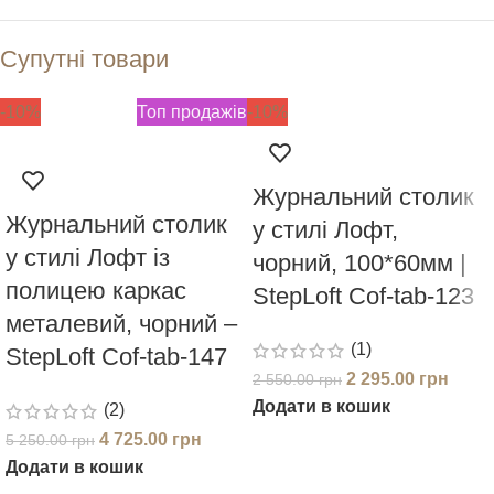
Супутні товари
-10%
Топ продажів
-10%
Журнальний столик
Журнальний столик
у стилі Лофт,
у стилі Лофт із
чорний, 100*60мм |
полицею каркас
StepLoft Cof-tab-123
металевий, чорний –
(1)
StepLoft Cof-tab-147
2 295.00
грн
2 550.00
грн
Додати в кошик
(2)
4 725.00
грн
5 250.00
грн
Додати в кошик