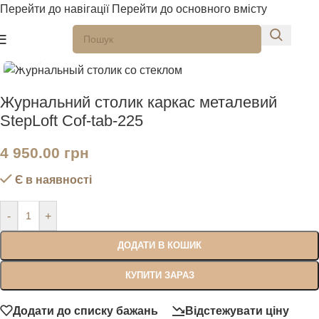
Перейти до навігації
Перейти до основного вмісту
Натисніть, щоб збільшити
Журнальний столик каркас металевий
StepLoft Cof-tab-225
4 950.00
грн
Є в наявності
-
+
ДОДАТИ В КОШИК
КУПИТИ ЗАРАЗ
Додати до списку бажань
Відстежувати ціну