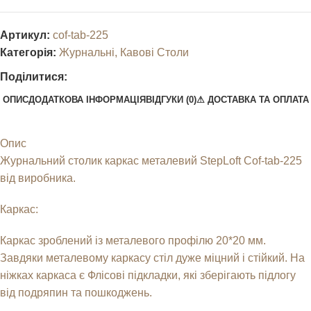
Артикул:
cof-tab-225
Категорія:
Журнальні, Кавові Столи
Поділитися:
ОПИС
ДОДАТКОВА ІНФОРМАЦІЯ
ВІДГУКИ (0)
⚠︎ ДОСТАВКА ТА ОПЛАТА
Опис
Журнальний столик каркас металевий StepLoft Cof-tab-225
від виробника.
Каркас:
Каркас зроблений із металевого профілю 20*20 мм.
Завдяки металевому каркасу стіл дуже міцний і стійкий. На
ніжках каркаса є Флісові підкладки, які зберігають підлогу
від подряпин та пошкоджень.