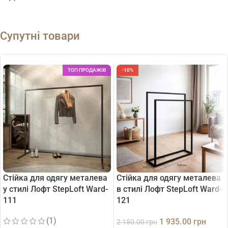
Супутні товари
ТОП ПРОДАЖІВ
-10%
Стійка для одягу металева
Стійка для одягу металева
у стилі Лофт StepLoft Ward-
в стилі Лофт StepLoft Ward-
111
121
(1)
1 935.00
грн
2 150.00
грн