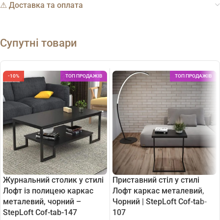
⚠︎ Доставка та оплата
Супутні товари
-10%
ТОП ПРОДАЖІВ
ТОП ПРОДАЖІВ
Журнальний столик у стилі
Приставний стіл у стилі
Лофт із полицею каркас
Лофт каркас металевий,
металевий, чорний –
Чорний | StepLoft Cof-tab-
StepLoft Cof-tab-147
107