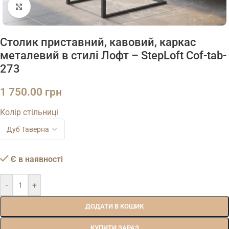
Натисніть, щоб збільшити
Столик приставний, кавовий, каркас
металевий в стилі Лофт – StepLoft Cof-tab-
273
1 750.00
грн
Колір стільниці
Є в наявності
-
+
ДОДАТИ В КОШИК
КУПИТИ ЗАРАЗ