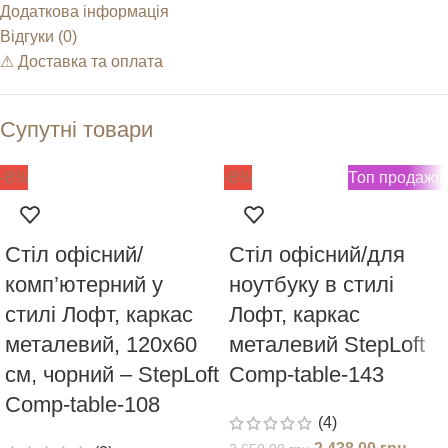
Додаткова інформація
Відгуки (0)
⚠︎ Доставка та оплата
Супутні товари
-8%
-8%
Топ продажів
Стіл офісний/
Стіл офісний/для
комп’ютерний у
ноутбуку в стилі
стилі Лофт, каркас
Лофт, каркас
металевий, 120х60
металевий StepLoft
см, чорний – StepLoft
Comp-table-143
Comp-table-108
(4)