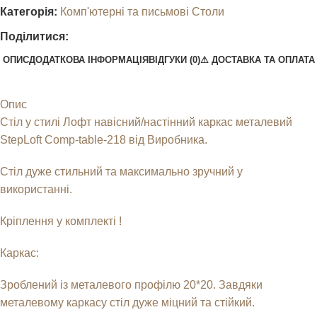
Категорія:
Комп'ютерні та письмові Столи
Поділитися:
ОПИС
ДОДАТКОВА ІНФОРМАЦІЯ
ВІДГУКИ (0)
⚠︎ ДОСТАВКА ТА ОПЛАТА
Опис
Стіл у стилі Лофт навісний/настінний каркас металевий
StepLoft
Comp-table-218
від Виробника.
Стіл дуже стильний та максимально зручний у
використанні.
Кріплення у комплекті !
Каркас:
Зроблений із металевого профілю 20*20. Завдяки
металевому каркасу стіл дуже міцний та стійкий.