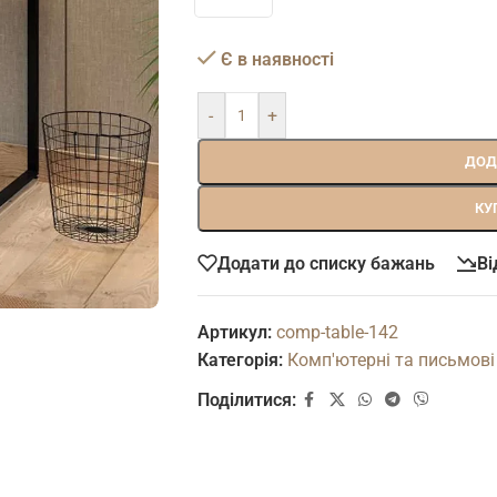
Є в наявності
-
+
ДОД
КУ
Додати до списку бажань
Ві
Артикул:
comp-table-142
Категорія:
Комп'ютерні та письмові
Поділитися: