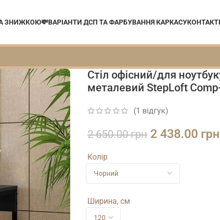
ЗА ЗНИЖКОЮ💸
ВАРІАНТИ ДСП ТА ФАРБУВАННЯ КАРКАСУ
КОНТАКТ
Стіл офісний/для ноутбуку
металевий StepLoft Comp-
(
1
відгук)
2 438.00
грн
2 650.00
грн
Колір
Ширина, см