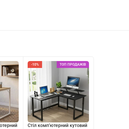
-10%
ТОП ПРОДАЖІВ
’ютерний
Стіл комп’ютерний кутовий
Стіл офісний