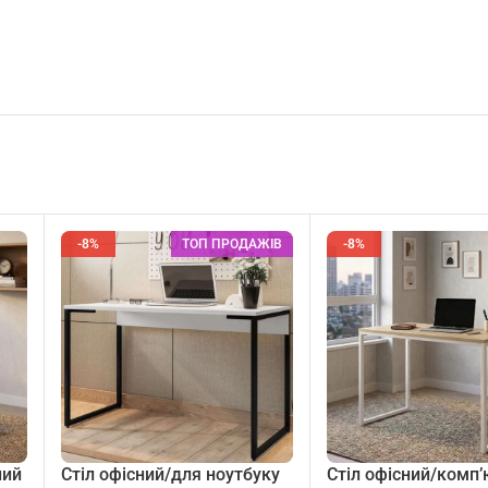
-8%
ТОП ПРОДАЖІВ
-8%
ний
Стіл офісний/для ноутбуку
Стіл офісний/комп