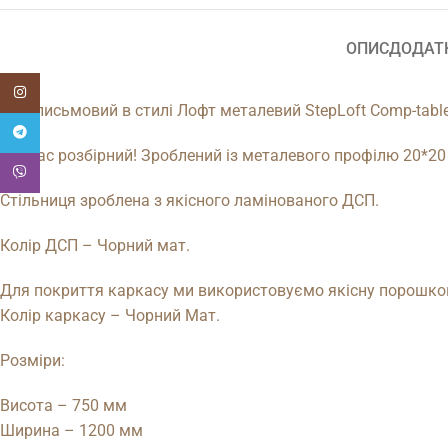
ОПИС
ДОДАТ
Instagram
Стіл письмовий в стилі Лофт металевий StepLoft Comp-tabl
Telegram
Каркас розбірний! Зроблений із металевого профілю 20*20
Viber
Стільниця зроблена з якісного ламінованого ДСП.
Колір ДСП – Чорний мат.
Для покриття каркасу ми використовуємо якісну порошкову 
Колір каркасу – Чорний Мат.
Розміри:
Висота – 750 мм
Ширина – 1200 мм