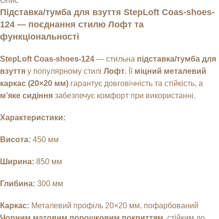
Опис
Підставка/тумба для взуття StepLoft Coas-shoes-
124 — поєднання стилю Лофт та
функціональності
StepLoft Coas-shoes-124
— стильна
підставка/тумба для
взуття
у популярному стилі
Лофт
. Її
міцний металевий
каркас (20×20 мм)
гарантує довговічність та стійкість, а
м’яке сидіння
забезпечує комфорт при використанні.
Характеристики:
Висота:
450 мм
Ширина:
850 мм
Глибина:
300 мм
Каркас:
Металевий профіль 20×20 мм, пофарбований
Чорним матовим порошковим покриттям
, стійким до