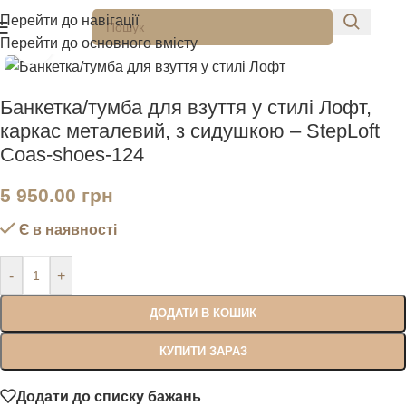
Перейти до навігації
Перейти до основного вмісту
Натисніть, щоб збільшити
Банкетка/тумба для взуття у стилі Лофт,
каркас металевий, з сидушкою – StepLoft
Coas-shoes-124
5 950.00
грн
Є в наявності
-
+
ДОДАТИ В КОШИК
КУПИТИ ЗАРАЗ
Додати до списку бажань