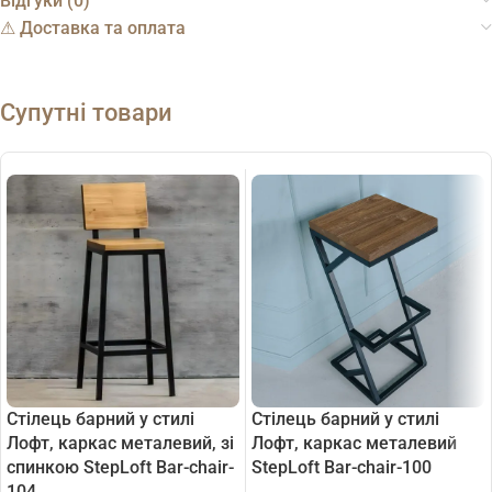
Відгуки (0)
⚠︎ Доставка та оплата
Супутні товари
Стілець барний у стилі
Стілець барний у стилі
Лофт, каркас металевий, зі
Лофт, каркас металевий
спинкою StepLoft Bar-chair-
StepLoft Bar-chair-100
104