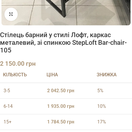
Натисніть, щоб збільшити
Стілець барний у стилі Лофт, каркас
металевий, зі спинкою StepLoft Bar-chair-
105
2 150.00
грн
КІЛЬКІСТЬ
ЦІНА
ЗНИЖКА
3-5
2 042.50
грн
5%
6-14
1 935.00
грн
10%
15+
1 784.50
грн
17%