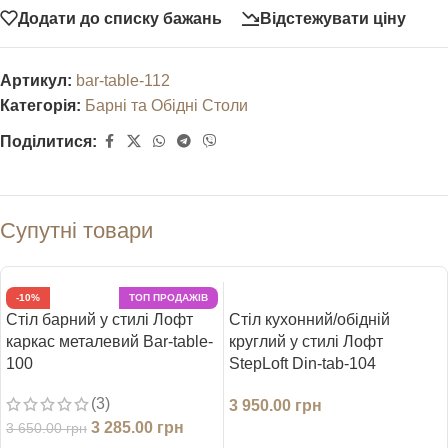
Додати до списку бажань
Відстежувати ціну
Артикул:
bar-table-112
Категорія:
Барні та Обідні Столи
Поділитися:
Супутні товари
-10%
ТОП ПРОДАЖІВ
Стіл барний у стилі Лофт
Стіл кухонний/обідній
каркас металевий Bar-table-
круглий у стилі Лофт
100
StepLoft Din-tab-104
(3)
3 950.00
грн
3 285.00
грн
3 650.00
грн
ДОДАТИ В КОШИК