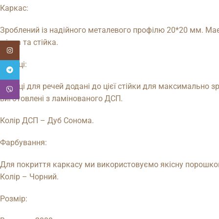
Каркас:
Зроблений із надійного металевого профілю 20*20 мм. Має 
міцна та стійка.
Instagram
Полиці:
Telegram
Полиці для речей додані до цієї стійки для максимально зр
Viber
виготовлені з ламінованого ДСП.
Колір ДСП – Дуб Сонома.
Фарбування:
Для покриття каркасу ми використовуємо якісну порошкову 
Колір – Чорний.
Розмір: