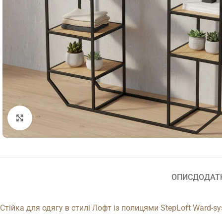
Натисніть, щоб збільшити
ОПИС
ДОДАТ
Стійка для одягу в стилі Лофт із полицями StepLoft Ward-sy