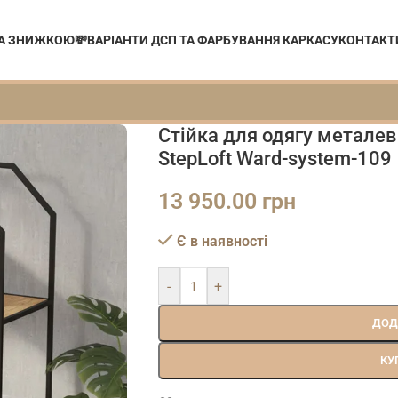
ЗА ЗНИЖКОЮ💸
ВАРІАНТИ ДСП ТА ФАРБУВАННЯ КАРКАСУ
КОНТАКТ
Стійка для одягу металев
StepLoft Ward-system-109
13 950.00
грн
Є в наявності
-
+
ДОД
КУ