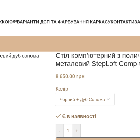
ЖКОЮ💸
ВАРІАНТИ ДСП ТА ФАРБУВАННЯ КАРКАСУ
КОНТАКТИ
ЗА
Стіл комп’ютерний з полич
металевий StepLoft Comp-
8 650.00
грн
Колір
Є в наявності
-
+