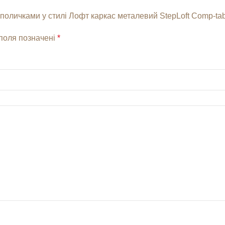
 поличками у стилі Лофт каркас металевий StepLoft Comp-tab
 поля позначені
*