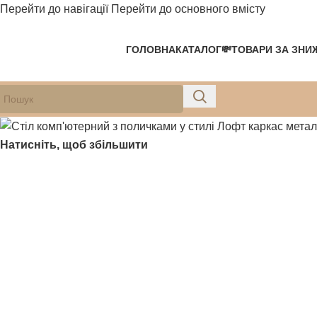
Перейти до навігації
Перейти до основного вмісту
-8%
-8%
-8%
-8%
-10%
-8%
-10%
-10%
ГОЛОВНА
КАТАЛОГ
💸ТОВАРИ ЗА ЗНИ
Натисніть, щоб збільшити