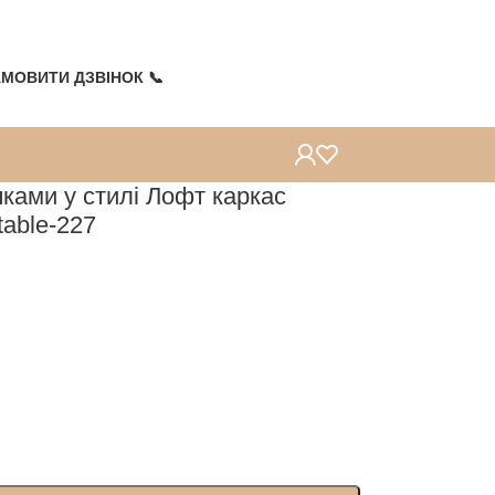
Топ продажів
Топ продажів
Топ продажів
Топ продажів
Топ продажів
Топ продажів
МОВИТИ ДЗВІНОК 📞
ками у стилі Лофт каркас
table-227