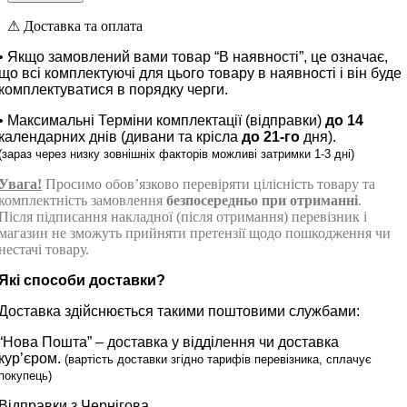
⚠︎ Доставка та оплата
• Якщо замовлений вами товар “В наявності”, це означає,
що всі комплектуючі для цього товару в наявності і він буде
комплектуватися в порядку черги.
• Максимальні Терміни комплектації (відправки)
до 14
календарних днів (дивани та крісла
до
21-го
дня).
(зараз через низку зовнішніх факторів можливі затримки 1-3 дні)
Увага!
Просимо обов’язково перевіряти цілісність товару та
комплектність замовлення
безпосередньо при отриманні
.
Після підписання накладної (після отримання) перевізник і
магазин
не зможуть прийняти претензії
щодо пошкодження чи
нестачі товару.
Які способи доставки?
Доставка здійснюється такими поштовими службами:
“Нова Пошта” – доставка у відділення чи доставка
кур’єром.
(вартість доставки згідно тарифів перевізника, сплачує
покупець)
Відправки з Чернігова.