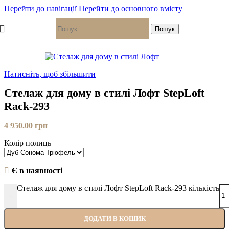
-10%
Топ продажів
Топ продажів
Топ продажів
Топ продажів
Топ продажів
Перейти до навігації
Перейти до основного вмісту
Пошук
Натисніть, щоб збільшити
Стелаж для дому в стилі Лофт StepLoft
Rack-293
4 950.00
грн
Колір полиць
Є в наявності
Стелаж для дому в стилі Лофт StepLoft Rack-293 кількість
-
ДОДАТИ В КОШИК