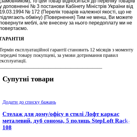
(замовником), то цей товар відноситься до переліку товарів
у доповненні № 3 постанови Кабінету Міністрів України від
19.03.1994 № 172 (Перелік товарів належної якості, що не
підлягають обміну) (Повернення) Тим не менш, Ви можете
повернути меблі, але внесену за нього передоплату ми не
повертаємо.
ГАРАНТІЯ
Термін експлуатаційної гарантії становить 12 місяців з моменту
передачі товару покупцеві, за умови дотримання правил
експлуатації.
__________________________________________
Супутні товари
Додати до списку бажань
Стелаж для дому/офісу в стилі Лофт каркас
металевий, дуб сонома, 5 полиць StepLoft Rack-
108